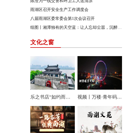
陈澄为一线交警和环卫工人送清凉
雨湖区召开安全生产工作调度会
八届雨湖区委常委会第1次会议召开
组图丨湘潭独有的天空蓝：让人忘却尘嚣，沉醉其中
文化之窗
乐之书店“如约而至”：静享阅读时光，尽享诗意人生
视频丨万楼·青年码头，传统与现代交相辉映，让老湘潭焕发新活力！