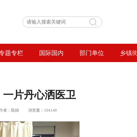
专题专栏
国际国内
部门单位
乡镇
】一片丹心洒医卫
娟 | 作者：陈娟 浏览量：104140