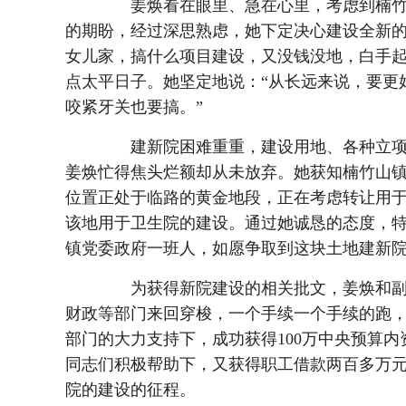
姜焕看在眼里、急在心里，考虑到楠竹
的期盼，经过深思熟虑，她下定决心建设全新
女儿家，搞什么项目建设，又没钱没地，白手
点太平日子。她坚定地说：“从长远来说，要更
咬紧牙关也要搞。”
建新院困难重重，建设用地、各种立项
姜焕忙得焦头烂额却从未放弃。她获知楠竹山镇
位置正处于临路的黄金地段，正在考虑转让用
该地用于卫生院的建设。通过她诚恳的态度，
镇党委政府一班人，如愿争取到这块土地建新
为获得新院建设的相关批文，姜焕和副
财政等部门来回穿梭，一个手续一个手续的跑
部门的大力支持下，成功获得100万中央预算
同志们积极帮助下，又获得职工借款两百多万元
院的建设的征程。