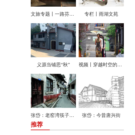
文旅专题丨一路芬芳 经典雨湖
专栏丨雨湖文苑
义源当铺思“秋”
视频丨穿越时空的风情 唤醒传统街区的温情记忆 风车坪文创街区举行汉服快闪秀
张岱：老窑湾筷子巷纪事
张岱：今昔唐兴街
推荐