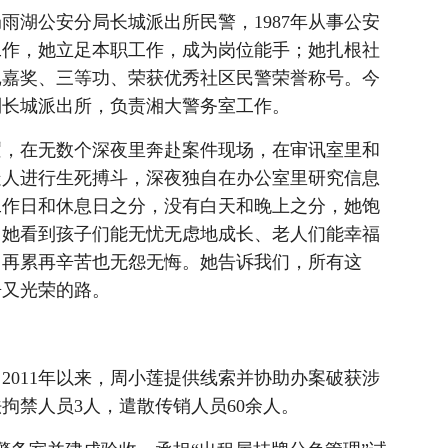
湖公安分局长城派出所民警，1987年从事公安
警工作，她立足本职工作，成为岗位能手；她扎根社
记嘉奖、三等功、荣获优秀社区民警荣誉称号。今
到长城派出所，负责湘大警务室工作。
，在无数个深夜里奔赴案件现场，在审讯室里和
疑人进行生死搏斗，深夜独自在办公室里研究信息
工作日和休息日之分，没有白天和晚上之分，她饱
当她看到孩子们能无忧无虑地成长、老人们能幸福
，再累再辛苦也无怨无悔。她告诉我们，所有这
辛又光荣的路。
011年以来，周小莲提供线索并协助办案破获涉
拘禁人员3人，遣散传销人员60余人。