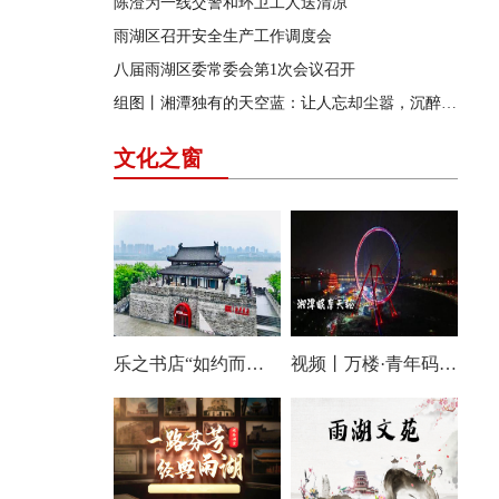
陈澄为一线交警和环卫工人送清凉
雨湖区召开安全生产工作调度会
八届雨湖区委常委会第1次会议召开
组图丨湘潭独有的天空蓝：让人忘却尘嚣，沉醉其中
文化之窗
乐之书店“如约而至”：静享阅读时光，尽享诗意人生
视频丨万楼·青年码头，传统与现代交相辉映，让老湘潭焕发新活力！