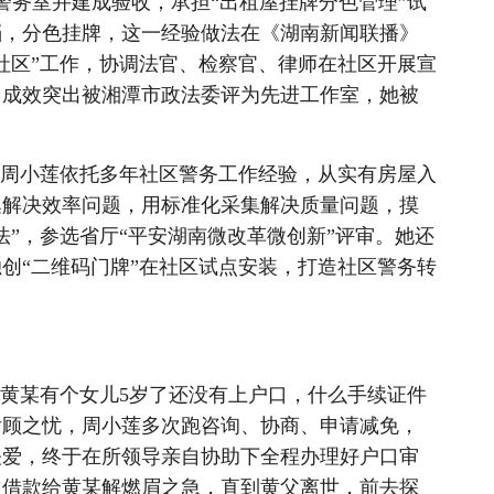
警务室并建成验收，承担“出租屋挂牌分色管理”试
档，分色挂牌，这一经验做法在《湖南新闻联播》
社区”工作，协调法官、检察官、律师在社区开展宣
因成效突出被湘潭市政法委评为先进工作室，她被
，周小莲依托多年社区警务工作经验，从实有房屋入
集解决效率问题，用标准化采集解决质量问题，摸
法”，参选省厅“平安湖南微改革微创新”评审。她还
创“二维码门牌”在社区试点安装，打造社区警务转
黄某有个女儿5岁了还没有上户口，什么手续证件
后顾之忧，周小莲多次跑咨询、协商、申请减免，
关爱，终于在所领导亲自协助下全程办理好户口审
两次借款给黄某解燃眉之急，直到黄父离世，前去探