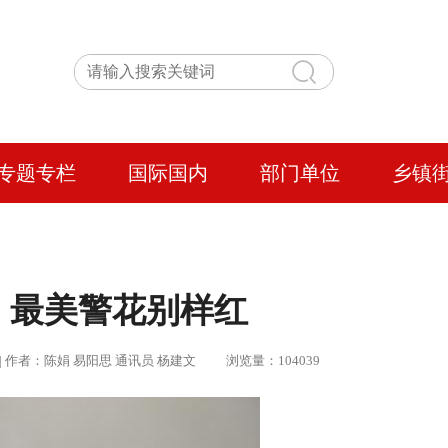
专题专栏
国际国内
部门单位
乡镇
】最美警花别样红
min | 作者：陈娟 易阳思 通讯员 杨建文 浏览量：104039