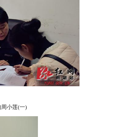
的周小莲(一)