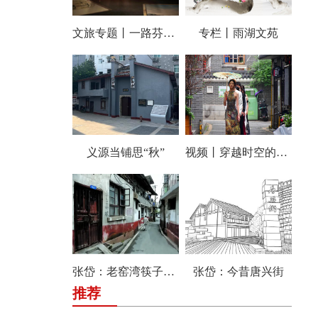
文旅专题丨一路芬芳 经典雨湖
专栏丨雨湖文苑
义源当铺思“秋”
视频丨穿越时空的风情 唤醒传统街区的温情记忆 风车坪文创街区举行汉服快闪秀
张岱：老窑湾筷子巷纪事
张岱：今昔唐兴街
推荐