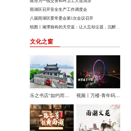
陈澄为一线交警和环卫工人送清凉
雨湖区召开安全生产工作调度会
八届雨湖区委常委会第1次会议召开
组图丨湘潭独有的天空蓝：让人忘却尘嚣，沉醉其中
文化之窗
乐之书店“如约而至”：静享阅读时光，尽享诗意人生
视频丨万楼·青年码头，传统与现代交相辉映，让老湘潭焕发新活力！