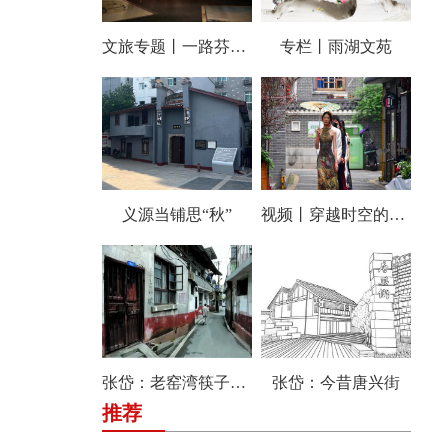
文旅专题丨一路芬芳 经典雨湖
专栏丨雨湖文苑
义源当铺思“秋”
视频丨穿越时空的风情 唤醒传统街区的温情记忆 风车坪文创街区举行汉服快闪秀
张岱：老窑湾筷子巷纪事
张岱：今昔唐兴街
推荐